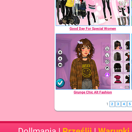
Good Day For Special Women
Grunge Chic Alt Fashion
1
2
3
4
5
Dollmania |
Prześlij
|
Warunki