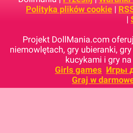
Polityka plików cookie
|
RSS
|
Projekt DollMania.com oferuj
niemowlętach, gry ubieranki, gry
kucykami i gry na
Girls games
Игры 
Graj w darmowe