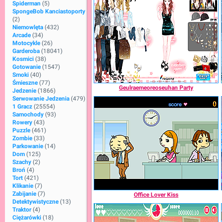
Spiderman
(5)
SpongeBob Kanciastoporty
(2)
Niemowlęta
(432)
Arcade
(34)
Motocykle
(26)
Garderoba
(18041)
Kosmici
(38)
Gotowanie
(1547)
Smoki
(40)
Śmieszne
(77)
Geulraemeoreoseuhan Party
Jedzenie
(1866)
Serwowanie Jedzenia
(479)
1 Gracz
(25554)
Samochody
(93)
Rowery
(43)
Puzzle
(461)
Zombie
(33)
Parkowanie
(14)
Dom
(125)
Szachy
(2)
Broń
(4)
Tort
(421)
Klikanie
(7)
Zabijanie
(7)
Office Lover Kiss
Detektywistyczne
(13)
Traktor
(4)
Ciężarówki
(18)