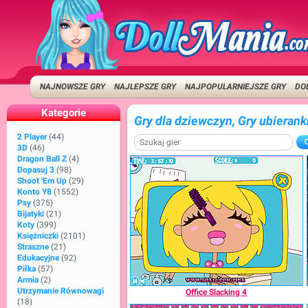
NAJNOWSZE GRY
NAJLEPSZE GRY
NAJPOPULARNIEJSZE GRY
DO
Kategorie
Gry dla dziewczyn, Gry ubierank
2 Player
(44)
3D
(46)
Dragon Ball Z
(4)
Dopasuj 3
(98)
Shoot 'Em Up
(29)
Konto Y8
(1552)
Psy
(375)
Bijatyki
(21)
Koty
(399)
Księżniczki
(2101)
Straszne
(21)
Edukacyjne
(92)
Piłka
(57)
Armia
(2)
Utrzymanie Równowagi
Office Slacking 4
(18)