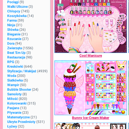
Pociągi
(9)
Walki Uliczne
(3)
Chłopcy
(745)
Koszykówka
(14)
Farma
(59)
Ninja
(31)
Słówka
(26)
Bieganie
(31)
Rzucanie
(27)
Dora
(94)
Zwierzęta
(1556)
Beat 'em Up
(3)
Cool Manicure
Restauracja
(98)
RPG
(3)
Kreskówki
(644)
Stylizacja / Makijaż
(4939)
Woda
(200)
Siatkówka
(5)
Wampir
(50)
Bubble Shooter
(24)
Samoloty
(8)
Miłość
(820)
Kolorowanki
(315)
Pasjans
(13)
Pływanie
(23)
Matematyczne
(21)
Bunny Ice-Cream Maker
Ukryte Przedmioty
(531)
Łyżwy
(32)