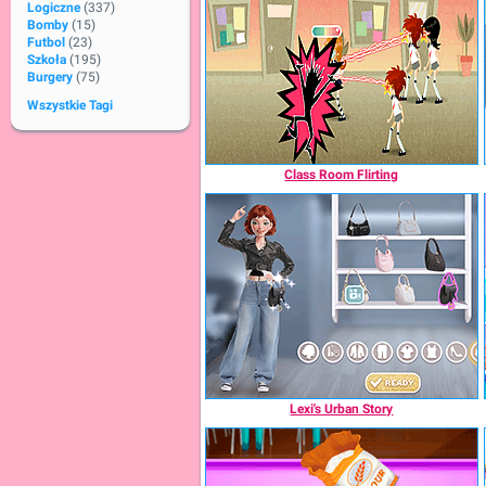
Logiczne
(337)
Bomby
(15)
Futbol
(23)
Szkoła
(195)
Burgery
(75)
Wszystkie Tagi
Class Room Flirting
Lexi's Urban Story