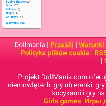
Bubble Shooter
(24)
Dom
(125)
Klikanie
(7)
Ninja
(31)
Chłopcy
(745)
Wszystkie Tagi
Dollmania |
Prześlij
|
Warunki
Polityka plików cookie
|
RSS
|
Projekt DollMania.com oferuj
niemowlętach, gry ubieranki, gry
kucykami i gry na
Girls games
Игры 