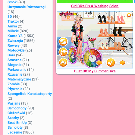
Smoki
(40)
Girl Bike Fix & Washing Salon
Utrzymanie Równowagi
(18)
3D
(46)
Traktor
(4)
Armia
(2)
Miłość
(820)
Konto Y8
(1553)
Zwierzęta
(1556)
Rowery
(43)
Motocykle
(26)
Dora
(94)
Straszne
(21)
Bieganie
(31)
Parkowanie
(14)
Dust Off My Summer Bike
Rzucanie
(27)
Matematyczne
(21)
Zombie
(33)
Pływanie
(23)
SpongeBob Kanciastoporty
(2)
Pasjans
(13)
Samochody
(93)
Ciężarówki
(18)
Szachy
(2)
Beat 'em Up
(3)
Samoloty
(8)
Jedzenie
(1866)