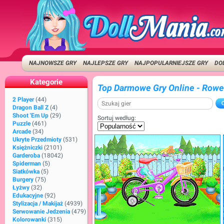
NAJNOWSZE GRY
NAJLEPSZE GRY
NAJPOPULARNIEJSZE GRY
DO
Kategorie
Top Darmowe Gry Online - Rowe
2 Player
(44)
Dragon Ball Z
(4)
Shoot 'Em Up
(29)
Sortuj według:
Puzzle
(461)
Arcade
(34)
Ukryte Przedmioty
(531)
Księżniczki
(2101)
Garderoba
(18042)
Spiderman
(5)
Siatkówka
(5)
Burgery
(75)
Łyżwy
(32)
Edukacyjne
(92)
Stylizacja / Makijaż
(4939)
Serwowanie Jedzenia
(479)
Kolorowanki
(315)