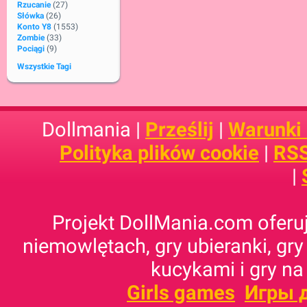
Rzucanie
(27)
Słówka
(26)
Konto Y8
(1553)
Zombie
(33)
Pociągi
(9)
Wszystkie Tagi
Dollmania |
Prześlij
|
Warunki
Polityka plików cookie
|
RSS
|
Projekt DollMania.com oferuj
niemowlętach, gry ubieranki, gry
kucykami i gry na
Girls games
Игры 