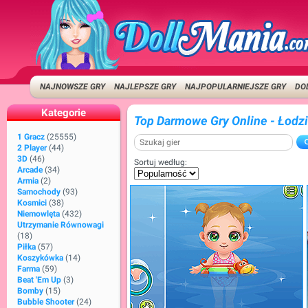
NAJNOWSZE GRY
NAJLEPSZE GRY
NAJPOPULARNIEJSZE GRY
DO
Kategorie
Top Darmowe Gry Online - Łodz
1 Gracz
(25555)
2 Player
(44)
3D
(46)
Sortuj według:
Arcade
(34)
Armia
(2)
Samochody
(93)
Kosmici
(38)
Niemowlęta
(432)
Utrzymanie Równowagi
(18)
Piłka
(57)
Koszykówka
(14)
Farma
(59)
Beat 'em Up
(3)
Bomby
(15)
Bubble Shooter
(24)