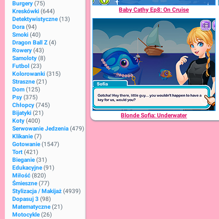
Burgery
(75)
Baby Cathy Ep8: On Cruise
Kreskówki
(644)
Detektywistyczne
(13)
Dora
(94)
Smoki
(40)
Dragon Ball Z
(4)
Rowery
(43)
Samoloty
(8)
Futbol
(23)
Kolorowanki
(315)
Straszne
(21)
Dom
(125)
Psy
(375)
Chłopcy
(745)
Bijatyki
(21)
Blonde Sofia: Underwater
Koty
(400)
Serwowanie Jedzenia
(479)
Klikanie
(7)
Gotowanie
(1547)
Tort
(421)
Bieganie
(31)
Edukacyjne
(91)
Miłość
(820)
Śmieszne
(77)
Stylizacja / Makijaż
(4939)
Dopasuj 3
(98)
Matematyczne
(21)
Motocykle
(26)