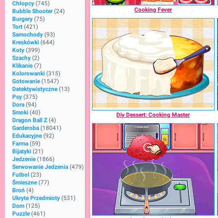
Chłopcy
(745)
Cooking Fever
Bubble Shooter
(24)
Burgery
(75)
Tort
(421)
Samochody
(93)
Kreskówki
(644)
Koty
(399)
Szachy
(2)
Klikanie
(7)
Kolorowanki
(315)
Gotowanie
(1547)
Detektywistyczne
(13)
Psy
(375)
Dora
(94)
Smoki
(40)
Diy Dessert: Cooking Master
Dragon Ball Z
(4)
Garderoba
(18041)
Edukacyjne
(92)
Farma
(59)
Bijatyki
(21)
Jedzenie
(1866)
Serwowanie Jedzenia
(479)
Futbol
(23)
Śmieszne
(77)
Broń
(4)
Ukryte Przedmioty
(531)
Dom
(125)
Puzzle
(461)