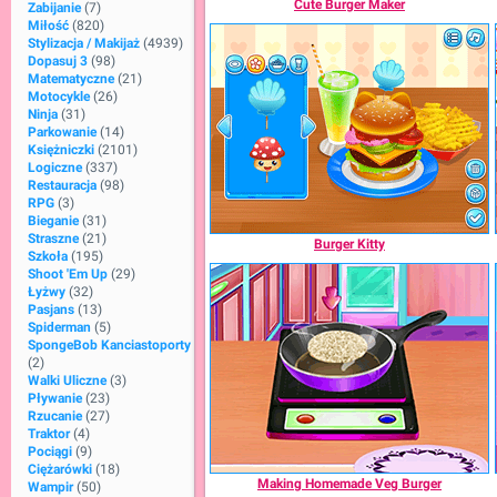
Cute Burger Maker
Zabijanie
(7)
Miłość
(820)
Stylizacja / Makijaż
(4939)
Dopasuj 3
(98)
Matematyczne
(21)
Motocykle
(26)
Ninja
(31)
Parkowanie
(14)
Księżniczki
(2101)
Logiczne
(337)
Restauracja
(98)
RPG
(3)
Bieganie
(31)
Straszne
(21)
Burger Kitty
Szkoła
(195)
Shoot 'Em Up
(29)
Łyżwy
(32)
Pasjans
(13)
Spiderman
(5)
SpongeBob Kanciastoporty
(2)
Walki Uliczne
(3)
Pływanie
(23)
Rzucanie
(27)
Traktor
(4)
Pociągi
(9)
Ciężarówki
(18)
Making Homemade Veg Burger
Wampir
(50)