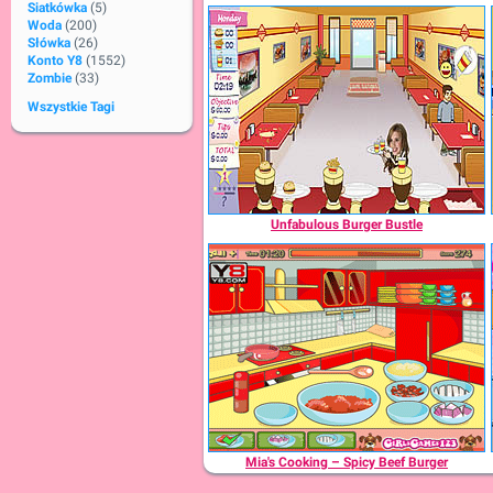
Siatkówka
(5)
Woda
(200)
Słówka
(26)
Konto Y8
(1552)
Zombie
(33)
Wszystkie Tagi
Unfabulous Burger Bustle
Mia's Cooking – Spicy Beef Burger