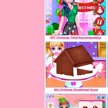
BFF Christmas Travel Recommendation
Mia Christmas Gingerbread House