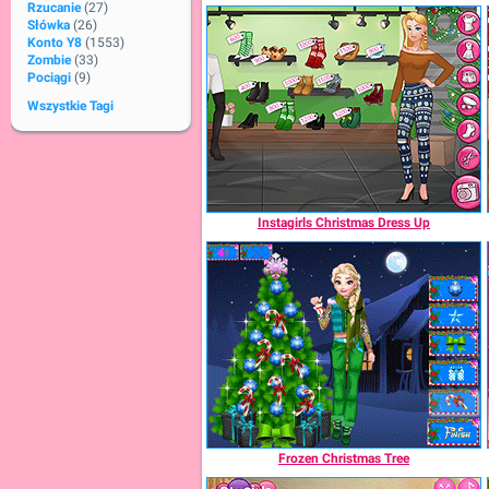
Rzucanie
(27)
Słówka
(26)
Konto Y8
(1553)
Zombie
(33)
Pociągi
(9)
Wszystkie Tagi
Instagirls Christmas Dress Up
Frozen Christmas Tree