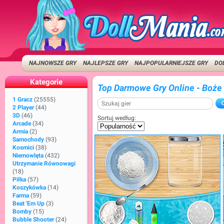
NAJNOWSZE GRY
NAJLEPSZE GRY
NAJPOPULARNIEJSZE GRY
DO
Kategorie
Top Darmowe Gry Online - Boże
1 Gracz
(25555)
2 Player
(44)
3D
(46)
Sortuj według:
Arcade
(34)
Armia
(2)
Samochody
(93)
Kosmici
(38)
Niemowlęta
(432)
Utrzymanie Równowagi
(18)
Piłka
(57)
Koszykówka
(14)
Farma
(59)
Beat 'em Up
(3)
Bomby
(15)
Bubble Shooter
(24)