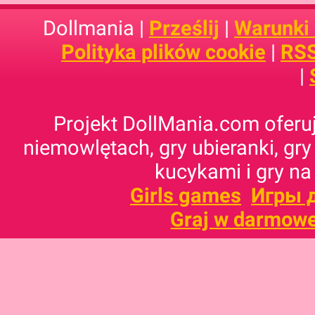
Dollmania |
Prześlij
|
Warunki
Polityka plików cookie
|
RSS
|
Projekt DollMania.com oferuj
niemowlętach, gry ubieranki, gry
kucykami i gry na
Girls games
Игры 
Graj w darmowe