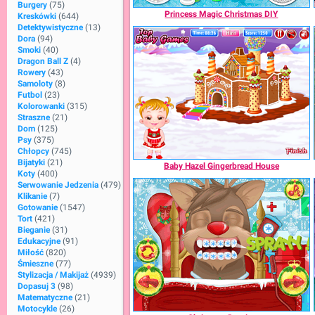
Burgery
(75)
Princess Magic Christmas DIY
Kreskówki
(644)
Detektywistyczne
(13)
Dora
(94)
Smoki
(40)
Dragon Ball Z
(4)
Rowery
(43)
Samoloty
(8)
Futbol
(23)
Kolorowanki
(315)
Straszne
(21)
Dom
(125)
Psy
(375)
Chłopcy
(745)
Bijatyki
(21)
Baby Hazel Gingerbread House
Koty
(400)
Serwowanie Jedzenia
(479)
Klikanie
(7)
Gotowanie
(1547)
Tort
(421)
Bieganie
(31)
Edukacyjne
(91)
Miłość
(820)
Śmieszne
(77)
Stylizacja / Makijaż
(4939)
Dopasuj 3
(98)
Matematyczne
(21)
Motocykle
(26)