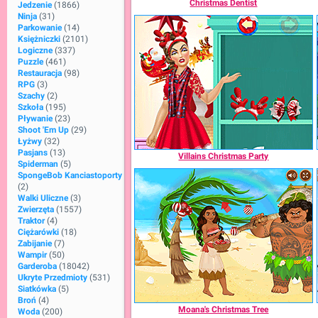
Christmas Dentist
Jedzenie
(1866)
Ninja
(31)
Parkowanie
(14)
Księżniczki
(2101)
Logiczne
(337)
Puzzle
(461)
Restauracja
(98)
RPG
(3)
Szachy
(2)
Szkoła
(195)
Pływanie
(23)
Shoot 'Em Up
(29)
Łyżwy
(32)
Pasjans
(13)
Villains Christmas Party
Spiderman
(5)
SpongeBob Kanciastoporty
(2)
Walki Uliczne
(3)
Zwierzęta
(1557)
Traktor
(4)
Ciężarówki
(18)
Zabijanie
(7)
Wampir
(50)
Garderoba
(18042)
Ukryte Przedmioty
(531)
Siatkówka
(5)
Broń
(4)
Moana's Christmas Tree
Woda
(200)