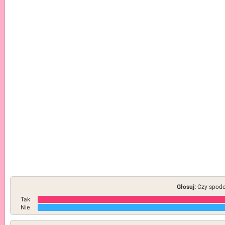
Głosuj:
Czy spodob
Tak
Nie