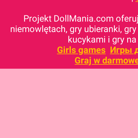
Projekt DollMania.com oferuj
niemowlętach, gry ubieranki, gry
kucykami i gry na
Girls games
Игры 
Graj w darmowe