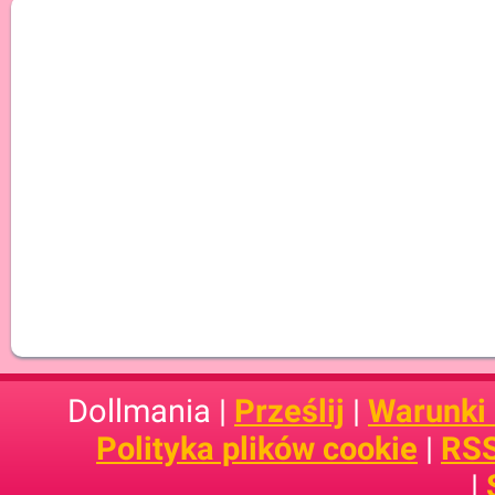
Dollmania |
Prześlij
|
Warunki
Polityka plików cookie
|
RSS
|