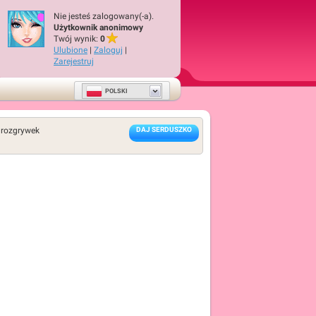
Nie jesteś zalogowany(-a).
Użytkownik anonimowy
Twój wynik:
0
Ulubione
|
Zaloguj
|
Zarejestruj
POLSKI
rozgrywek
DAJ SERDUSZKO