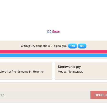
Game
Głosuj:
Czy spodobała Ci się ta gra?
TAK
NIE
Sterowanie gry
before her friends came in. Help her
Mouse - To interact.