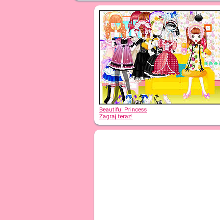
Beautiful Princess
Zagraj teraz!