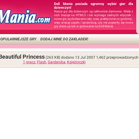
Doll Mania posiada ogromny wybór gier dla
dziewczyn!
Nasze gry dla dziewczyn są całkowicie darmowe. Wiele z
nich bazuje na HTML5 i nie wymaga żadnych wtyczek -
nowe gry są dodawane cały czas, praktycznie co godzinę -
więc wracaj często i sprawdzaj, czy nie pojawiły się nowe
gry dress up lub w gotowanie na Doll Mania.
OPULARNIEJSZE GRY
DODAJ MNIE DO ZAKŁADEK!
Beautiful Princess
(263 KB)
dodano 13 Jul 2007
1,462
przeprowadzonych 
1 gracz
,
Flash
,
Garderoba
,
Księżniczki