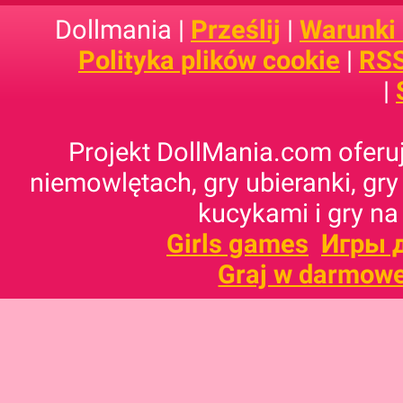
Dollmania |
Prześlij
|
Warunki
Polityka plików cookie
|
RSS
|
Projekt DollMania.com oferuj
niemowlętach, gry ubieranki, gry
kucykami i gry na
Girls games
Игры 
Graj w darmowe