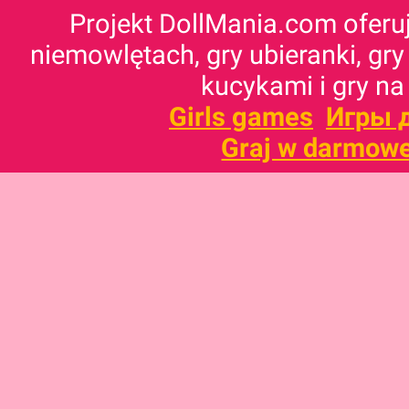
Projekt DollMania.com oferuj
niemowlętach, gry ubieranki, gry
kucykami i gry na
Girls games
Игры 
Graj w darmowe