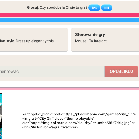
Głosuj:
Czy spodobała Ci się ta gra?
TAK
NIE
Sterowanie gry
ion style. Dress up elegantly this
Mouse - To interact.