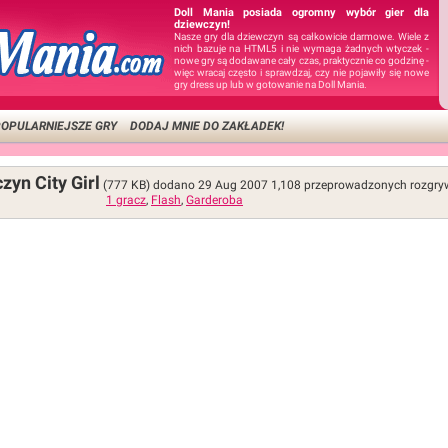
Doll Mania posiada ogromny wybór gier dla
dziewczyn!
Nasze gry dla dziewczyn są całkowicie darmowe. Wiele z
nich bazuje na HTML5 i nie wymaga żadnych wtyczek -
nowe gry są dodawane cały czas, praktycznie co godzinę -
więc wracaj często i sprawdzaj, czy nie pojawiły się nowe
gry dress up lub w gotowanie na Doll Mania.
OPULARNIEJSZE GRY
DODAJ MNIE DO ZAKŁADEK!
zyn City Girl
(777 KB)
dodano 29 Aug 2007
1,108
przeprowadzonych rozgry
1 gracz
,
Flash
,
Garderoba