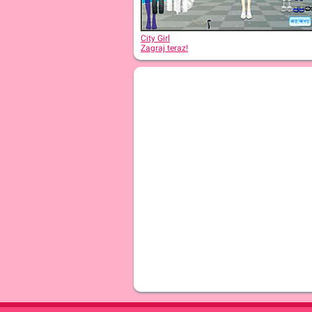
City Girl
Zagraj teraz!