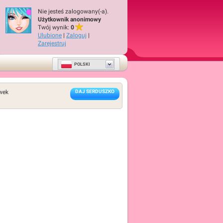
Nie jesteś zalogowany(-a).
Użytkownik anonimowy
Twój wynik:
0
Ulubione
|
Zaloguj
|
Zarejestruj
POLSKI
wek
DAJ SERDUSZKO