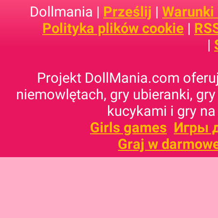
Dollmania |
Prześlij
|
Warunki
Polityka plików cookie
|
RSS
|
Projekt DollMania.com oferuj
niemowlętach, gry ubieranki, gry
kucykami i gry na
Girls games
Игры 
Graj w darmowe