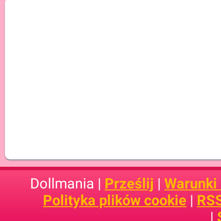
Dollmania |
Prześlij
|
Warunki
Polityka plików cookie
|
RSS
|