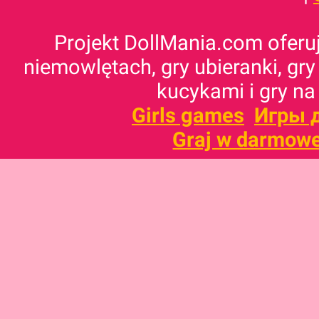
Projekt DollMania.com oferuj
niemowlętach, gry ubieranki, gry
kucykami i gry na
Girls games
Игры 
Graj w darmowe