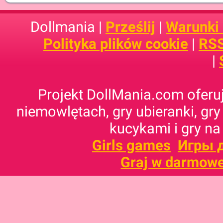
Dollmania |
Prześlij
|
Warunki
Polityka plików cookie
|
RSS
|
Projekt DollMania.com oferuj
niemowlętach, gry ubieranki, gry
kucykami i gry na
Girls games
Игры 
Graj w darmowe