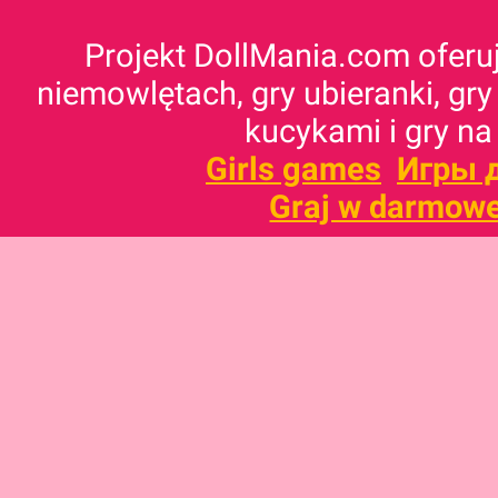
Projekt DollMania.com oferuj
niemowlętach, gry ubieranki, gry
kucykami i gry na
Girls games
Игры 
Graj w darmowe