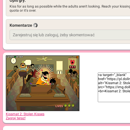
Opis gry:
Kiss for as long as possible while the adults aren't looking. Reach your kissin
quota or it's over.
Komentarze
Kissmat 2: Stolen Kisses
Zagraj teraz!