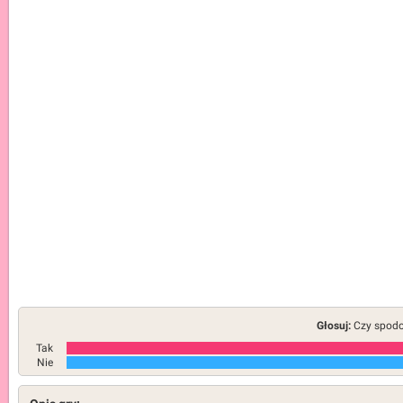
Głosuj:
Czy spodob
Tak
Nie