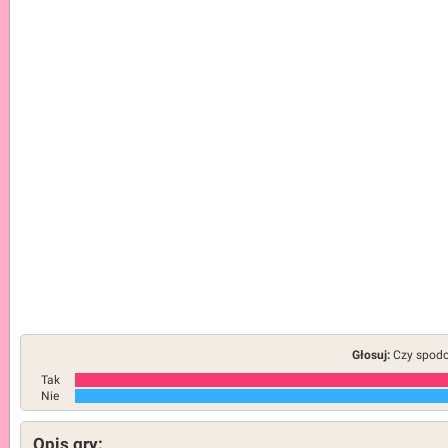
Głosuj:
Czy spodob
Tak
Nie
Opis gry: