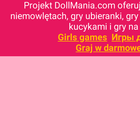
Projekt DollMania.com oferuj
niemowlętach, gry ubieranki, gry
kucykami i gry na
Girls games
Игры 
Graj w darmowe