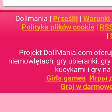
Dollmania |
Prześlij
|
Warunki
Polityka plików cookie
|
RSS
|
Projekt DollMania.com oferuj
niemowlętach, gry ubieranki, gry
kucykami i gry na
Girls games
Игры 
Graj w darmowe