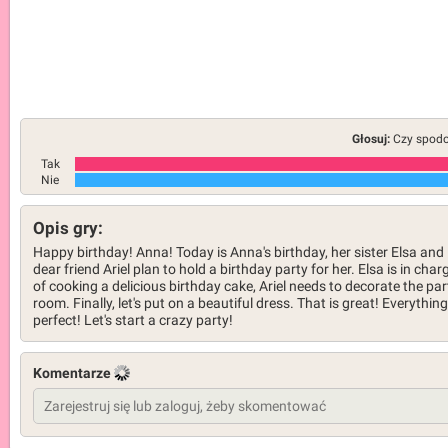
Głosuj:
Czy spodob
Tak
Nie
Opis gry:
Happy birthday! Anna! Today is Anna's birthday, her sister Elsa and
dear friend Ariel plan to hold a birthday party for her. Elsa is in char
of cooking a delicious birthday cake, Ariel needs to decorate the par
room. Finally, let's put on a beautiful dress. That is great! Everything
perfect! Let's start a crazy party!
Komentarze