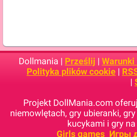
Dollmania |
Prześlij
|
Warunki
Polityka plików cookie
|
RSS
|
Projekt DollMania.com oferuj
niemowlętach, gry ubieranki, gry
kucykami i gry na
Girls games
Игры 