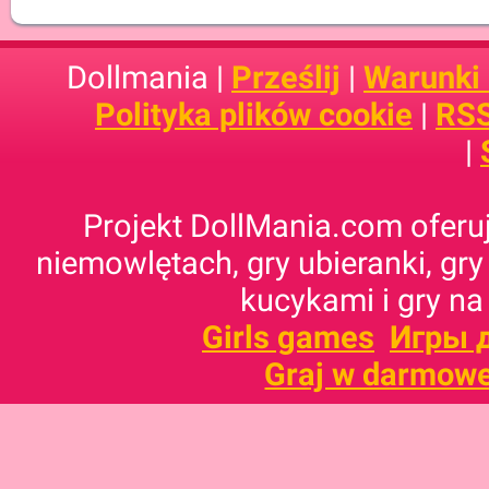
Dollmania |
Prześlij
|
Warunki
Polityka plików cookie
|
RSS
|
Projekt DollMania.com oferuj
niemowlętach, gry ubieranki, gry
kucykami i gry na
Girls games
Игры 
Graj w darmowe