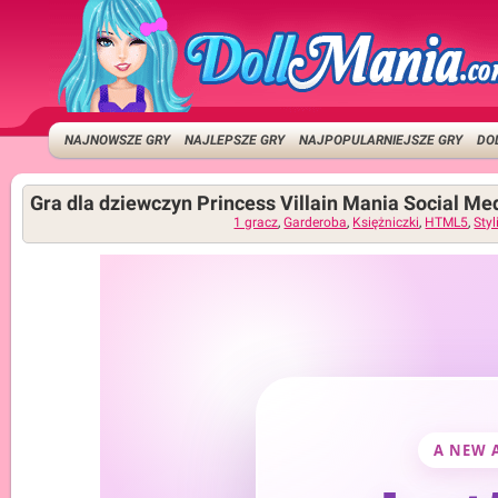
NAJNOWSZE GRY
NAJLEPSZE GRY
NAJPOPULARNIEJSZE GRY
DO
Gra dla dziewczyn Princess Villain Mania Social Me
1 gracz
,
Garderoba
,
Księżniczki
,
HTML5
,
Styl