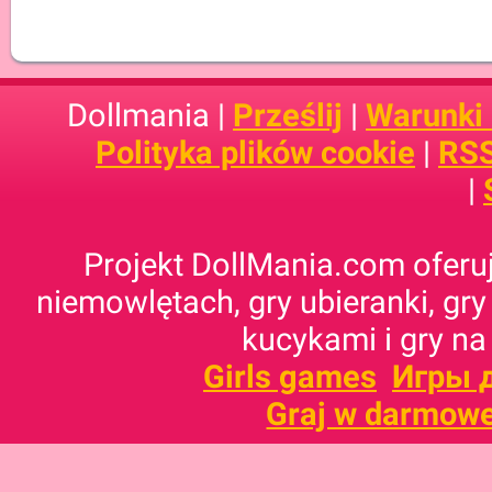
Dollmania |
Prześlij
|
Warunki
Polityka plików cookie
|
RSS
|
Projekt DollMania.com oferuj
niemowlętach, gry ubieranki, gry
kucykami i gry na
Girls games
Игры 
Graj w darmowe