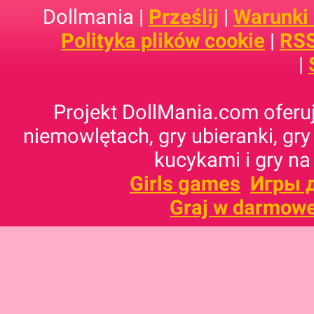
Dollmania |
Prześlij
|
Warunki
Polityka plików cookie
|
RSS
|
Projekt DollMania.com oferuj
niemowlętach, gry ubieranki, gry
kucykami i gry na
Girls games
Игры 
Graj w darmowe