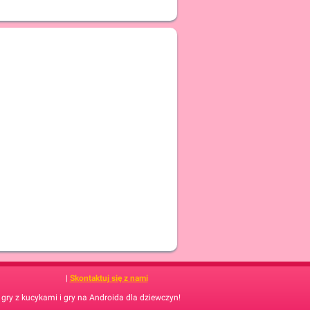
|
Skontaktuj się z nami
, gry z kucykami i gry na Androida dla dziewczyn!