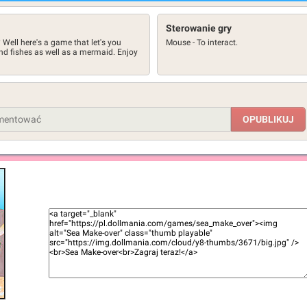
Sterowanie gry
ell here's a game that let's you
Mouse - To interact.
and fishes as well as a mermaid. Enjoy