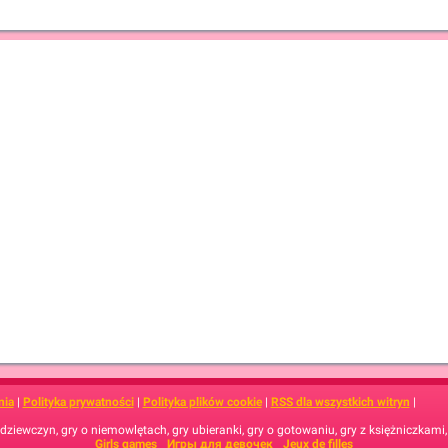
nia
|
Polityka prywatności
|
Polityka plików cookie
|
RSS dla wszystkich witryn
|
dziewczyn, gry o niemowlętach, gry ubieranki, gry o gotowaniu, gry z księżniczkami
Girls games
Игры для девочек
Jeux de filles