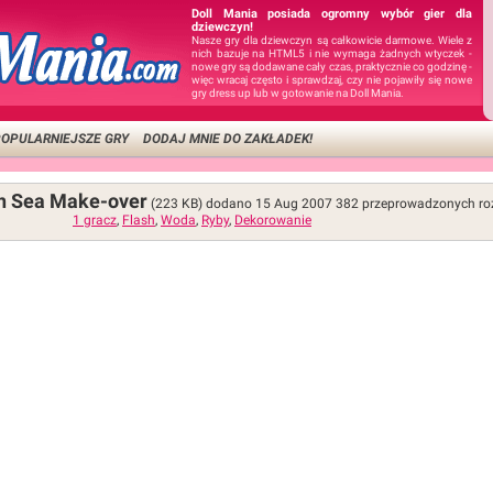
Doll Mania posiada ogromny wybór gier dla
dziewczyn!
Nasze gry dla dziewczyn są całkowicie darmowe. Wiele z
nich bazuje na HTML5 i nie wymaga żadnych wtyczek -
nowe gry są dodawane cały czas, praktycznie co godzinę -
więc wracaj często i sprawdzaj, czy nie pojawiły się nowe
gry dress up lub w gotowanie na Doll Mania.
OPULARNIEJSZE GRY
DODAJ MNIE DO ZAKŁADEK!
yn Sea Make-over
(223 KB)
dodano 15 Aug 2007
382
przeprowadzonych ro
1 gracz
,
Flash
,
Woda
,
Ryby
,
Dekorowanie