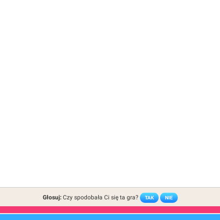
Głosuj:
Czy spodobała Ci się ta gra?
TAK
NIE