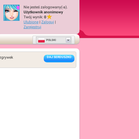
Nie jesteś zalogowany(-a).
Użytkownik anonimowy
Twój wynik:
0
Ulubione
|
Zaloguj
|
Zarejestruj
POLSKI
zgrywek
DAJ SERDUSZKO