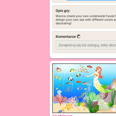
Opis gry:
Wanna create your own underwater haven? W
design your own sea with different corals 
decorating!
Komentarze
Sea Make-over