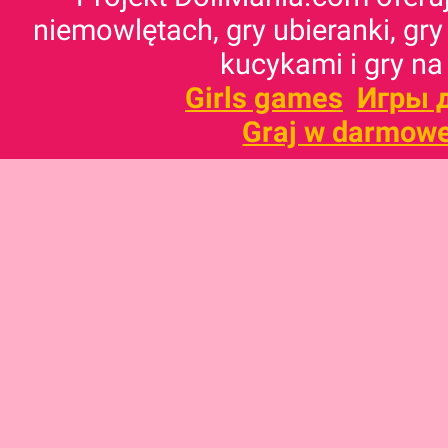
niemowlętach, gry ubieranki, gry
kucykami i gry na
Girls games
Игры 
Graj w darmowe