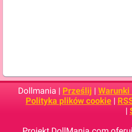
Dollmania |
Prześlij
|
Warunki
Polityka plików cookie
|
RSS
|
Projekt DollMania.com oferuj