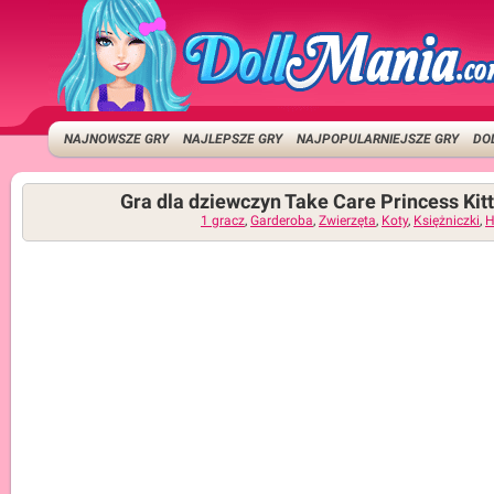
NAJNOWSZE GRY
NAJLEPSZE GRY
NAJPOPULARNIEJSZE GRY
DO
Gra dla dziewczyn Take Care Princess Kit
1 gracz
,
Garderoba
,
Zwierzęta
,
Koty
,
Księżniczki
,
H