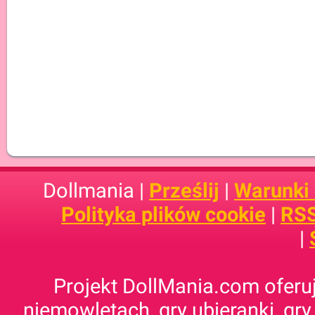
Dollmania |
Prześlij
|
Warunki
Polityka plików cookie
|
RSS
|
Projekt DollMania.com oferuj
niemowlętach, gry ubieranki, gry