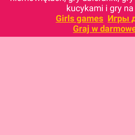
kucykami i gry na
Girls games
Игры 
Graj w darmowe