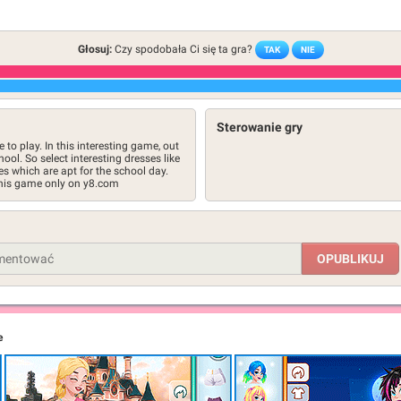
Głosuj:
Czy spodobała Ci się ta gra?
TAK
NIE
Sterowanie gry
to play. In this interesting game, out
ool. So select interesting dresses like
es which are apt for the school day.
this game only on y8.com
e