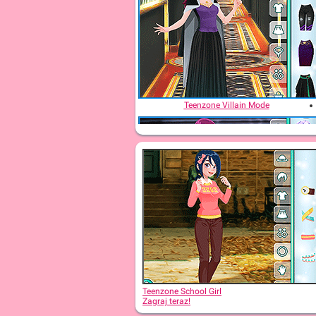
Teenzone Villain Mode
Teenzone Layering
Teenzone School Girl
Zagraj teraz!