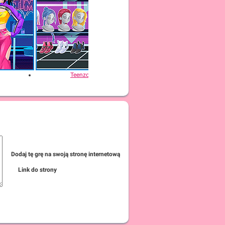
Teenzone Cyberpunk
Teenzo
Dodaj tę grę na swoją stronę internetową
Link do strony