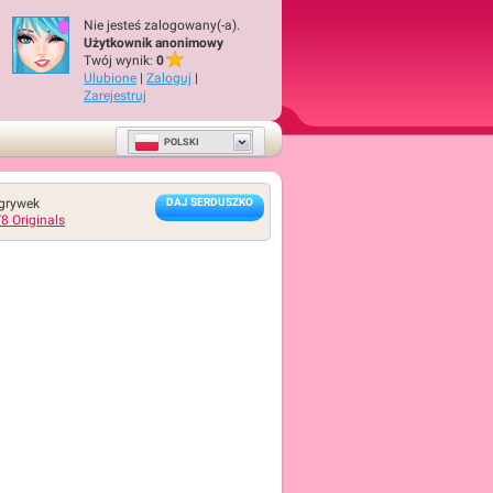
Nie jesteś zalogowany(-a).
Użytkownik anonimowy
Twój wynik:
0
Ulubione
|
Zaloguj
|
Zarejestruj
POLSKI
grywek
DAJ SERDUSZKO
8 Originals