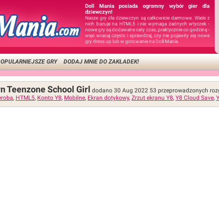
Doll Mania posiada ogromny wybór gier dla
dziewczyn!
Nasze gry dla dziewczyn są całkowicie darmowe. Wiele z
nich bazuje na HTML5 i nie wymaga żadnych wtyczek -
nowe gry są dodawane cały czas, praktycznie co godzinę -
więc wracaj często i sprawdzaj, czy nie pojawiły się nowe
gry dress up lub w gotowanie na Doll Mania.
OPULARNIEJSZE GRY
DODAJ MNIE DO ZAKŁADEK!
n Teenzone School Girl
dodano 30 Aug 2022
53
przeprowadzonych roz
eroba
,
HTML5
,
Konto Y8
,
Mobilne
,
Ekran dotykowy
,
Zrzut ekranu Y8
,
Y8 Cloud Save
,
Y